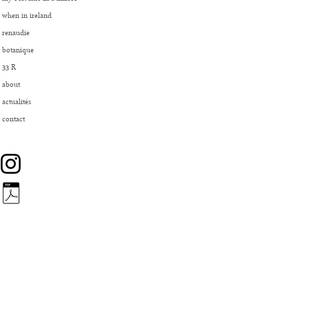
when in ireland
renaudie
botanique
33 R
about
actualités
contact