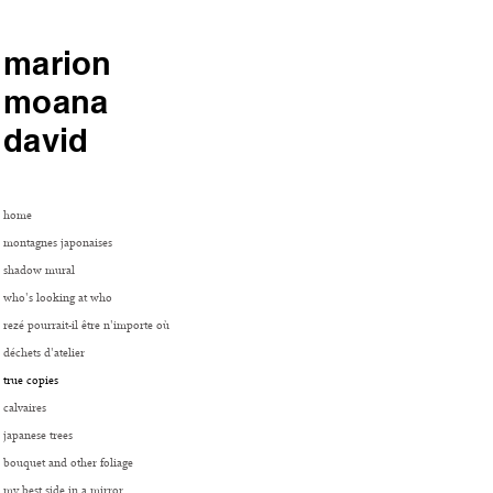
marion
moana
david
home
montagnes japonaises
shadow mural
who's looking at who
rezé pourrait-il être n'importe où
déchets d'atelier
true copies
calvaires
japanese trees
bouquet and other foliage
my best side in a mirror