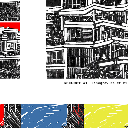
RENAUDIE #1
, linogravure et mi