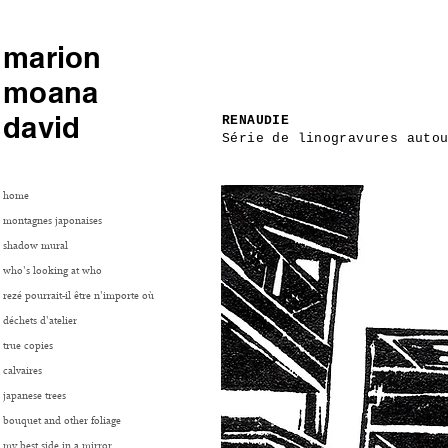
marion
moana
david
RENAUDIE
Série de linogravures auto
home
montagnes japonaises
shadow mural
who's looking at who
rezé pourrait-il être n'importe où
déchets d'atelier
true copies
calvaires
japanese trees
bouquet and other foliage
my best side in a mirror