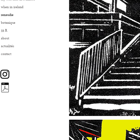
when in ireland
renaudie
botanique
33 R
about
actualités
contact