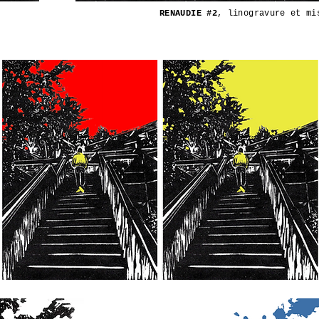
RENAUDIE #2
, linogravure et mi