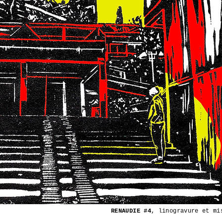
RENAUDIE #4
, linogravure et mi